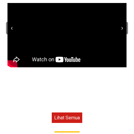
‹
›
Lihat Semua