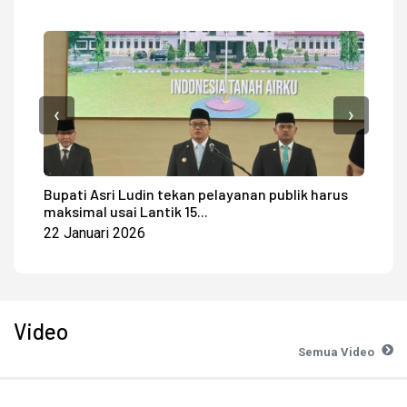
‹
›
Bupati Asri Ludin tekan pelayanan publik harus
Seh
maksimal usai Lantik 15...
Dok
22 Januari 2026
03 
Video
Semua Video